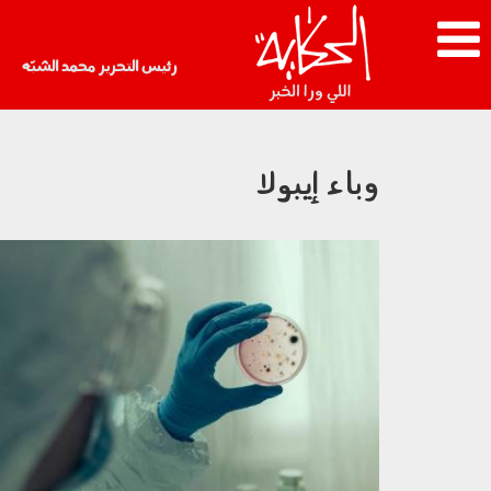
رئيس التحرير محمد الشبّه
وباء إيبولا
040603.jpg