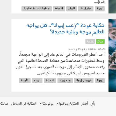
شرق...
إيبولا
وباء إيبولا
الوباء
الأوبئة
منظمة الصحة العالمية
الكونغو
أفريقيا
حكاية عودة "رُعب إيبولا".. هل يواجه
العالم موجة وبائية جديدة؟
حياتك
صحة
Sunday, May 24, 2026 - 07:48
أحد أخطر الفيروسات في العالم عاد إلى الواجهة مجدداً،
وسط تحذيرات متصاعدة من منظمة الصحة العالمية التي
رفعت مستوى الإنذار إلى درجات قصوى، بعد تسجيل تفشٍ
جديد لفيروس إيبولا في جمهورية الكونغو...
إيبولا
فيروس إيبولا
وباء إيبولا
الصحة
الوباء
الأوبئة
الفيروسات
رأي
أخبار
الحكاية ومافيها
بولوتيكا
الحكاية في الساحل
حياتك