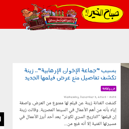
021_2.png
بسبب "جماعة الإخوان الإرهابية".. زينة
تكشف تفاصيل منع عرض فيلمها الجديد
فن وثقافة
Wednesday, December 3, 2025 - 15:05
كشفت الفنانة زينة عن فيلم لها ممنوع من العرض، واصفة
إياه بأنه من أهم الأعمال في السينما المصرية. وقالت زينة
إن فيلمها "التاريخ السري لكوثر" يعد أحد أبرز الأعمال في
ا
مسيرتها الفنية إلا أنه مُنِع من...