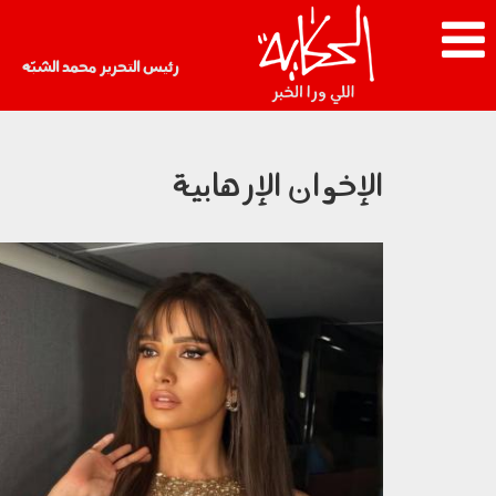
رئيس التحرير محمد الشبّه
الإخوان الإرهابية
031204.jpg