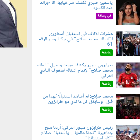
ياسمين صبري تكشف سر غيابها: أنا «براند
ضد الكسر»
050802.jp
فن وثقافة
عشرات الآلاف في استقبال أسطوري
لـ"الملك محمد صلاح" في تركيا وسر الرقم
050803.jp
61
رياضة
طرابزون سبور يكشف موعد وصول "الملك
محمد صلاح" لإتمام انتقاله لصفوف النادي
050801.jp
التركي
رياضة
محمد صلاح: لم أشاهد استقبالًا كهذا من
قبل.. وسأبذل كل ما لدي مع طرابزون
060802.jp
رياضة
رئيس طرابزون سبور التركي: أردنا منح
جماهيرنا "نجمًا عالميًا".. واستقبال صلاح
060803.jp
"كان استثنائيًا"