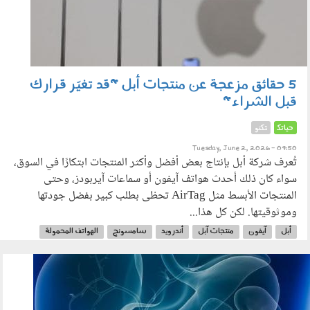
5 حقائق مزعجة عن منتجات أبل "قد تغيّر قرارك
قبل الشراء"
حياتك
تكنو
Tuesday, June 2, 2026 - 09:50
تُعرف شركة أبل بإنتاج بعض أفضل وأكثر المنتجات ابتكارًا في السوق،
سواء كان ذلك أحدث هواتف آيفون أو سماعات آيربودز، وحتى
المنتجات الأبسط مثل AirTag تحظى بطلب كبير بفضل جودتها
وموثوقيتها. لكن كل هذا...
أبل
آيفون
منتجات آبل
أندرويد
سامسونج
الهواتف المحمولة
الاتصالات
010601.jpg