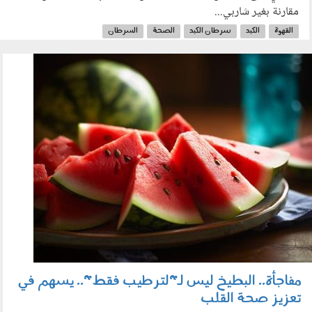
مقارنة بغير شاربي...
القهوة
الكبد
سرطان الكبد
الصحة
السرطان
170602.jpg
مفاجأة.. البطيخ ليس لـ"لترطيب فقط".. يسهم في
تعزيز صحة القلب