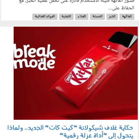
قشور الفاكهة قليلة الاستخدام قادرة على تحمل عملية الخبز، مع
الحفاظ على...
الفاكهة
الخبز
الصحة
الغذاء
التغذية
الفوائد الغذائية
010503.jpg
حكاية غلاف شيكولاتة "كيت كات" الجديد.. ولماذا
يتحول إلى "أداة عزلة رقمية"