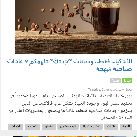
للأذكياء فقط.. وصفات "جدتك" تلهمكم 9 عادات
صباحية مُبهجة
حياتك
صحة
Tuesday, June 9, 2026 - 18:02
يرى خبراء التنمية الذاتية أن الروتين الصباحي يلعب دوراً محورياً في
تحديد مسار اليوم وجودة الحياة بشكل عام. فالأشخاص الذين
يلتزمون بعادات صباحية منظمة غالباً ما يتمتعون بمستويات أعلى من
السعادة والصحة...
الحياة
عادات
عادات للحياة
لايف ستايل
الفطور
النشاط
الجدات