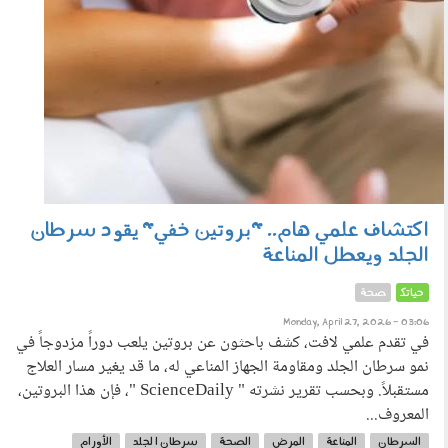
اكتشاف علمي هام.. "بروتين خفي" يقود سرطان
الجلد ويعطل المناعة
حياتك
صحة
Monday, April 27, 2026 - 03:06
في تقدم علمي لافت، كشف باحثون عن بروتين يلعب دوراً مزدوجاً في
نمو سرطان الجلد ومقاومة الجهاز المناعي له، ما قد يغير مسار العلاج
مستقبلاً. وبحسب تقرير نشرته " ScienceDaily "، فإن هذا البروتين،
المعروف...
السرطان
المناعة
المرض
الصحة
سرطان ا لجلد
الأورام