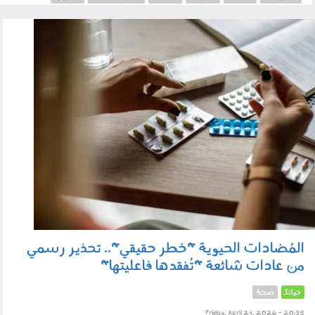
240401.jpg
المُضادات الحيوية "خطر حقيقي".. تحذير رسمي
من عادات شائعة "تُفقدها فاعليتها"
حياتك
صحة
Friday, April 24, 2026 - 20:35