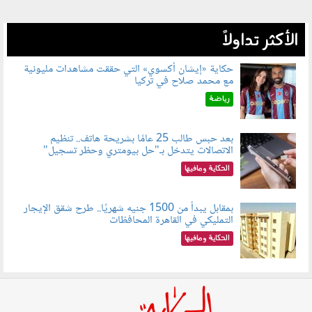
الأكثر تداولاً
حكاية «إيشان أكسوي» التي حققت مشاهدات مليونية
مع محمد صلاح في تركيا
080802.jpg
رياضة
بعد حبس طالب 25 عامًا بشريحة هاتف.. تنظيم
الاتصالات يتدخل بـ"حل بيومتري وحظر تسجيل"
080803.jpg
الحكاية ومافيها
بمقابل يبدأ من 1500 جنيه شهريًا.. طرح شقق الإيجار
التمليكي في القاهرة المحافظات
080801.jpg
الحكاية ومافيها