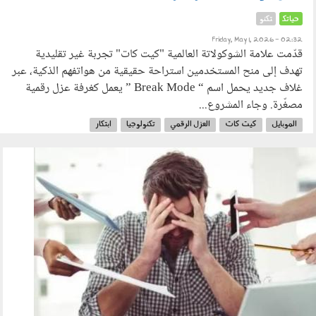
حياتك
تكنو
Friday, May 1, 2026 - 02:32
قدّمت علامة الشوكولاتة العالمية "كيت كات" تجربة غير تقليدية
تهدف إلى منح المستخدمين استراحة حقيقية من هواتفهم الذكية، عبر
غلاف جديد يحمل اسم “ Break Mode ” يعمل كغرفة عزل رقمية
مصغّرة. وجاء المشروع...
الموبايل
كيت كات
العزل الرقمي
تكنولوجيا
ابتكار
290402.jpg