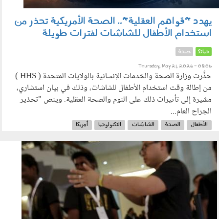
يهدد "قواهم العقلية".. الصحة الأمريكية تحذر من
استخدام الأطفال للشاشات لفترات طويلة
حياتك
صحة
Thursday, May 21, 2026 - 08:06
حذَّرت وزارة الصحة والخدمات الإنسانية بالولايات المتحدة ( HHS )
من إطالة وقت استخدام الأطفال للشاشات، وذلك في بيان استشاري،
مشيرة إلى تأثيرات ذلك على النوم والصحة العقلية. وينص "تحذير
الجراح العام...
الأطفال
الصحة
الشاشات
التكنولوجيا
أمريكا
190503.jpg