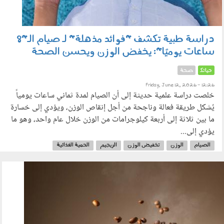
دراسة طبية تكشف "فوائد مذهلة" لـ صيام الـ"8
ساعات يوميًا": يخفض الوزن ويحسن الصحة
حياتك
صحة
Friday, June 12, 2026 - 12:26
خلصت دراسة علمية حديثة إلى أن الصيام لمدة ثماني ساعات يومياً
يُشكل طريقة فعالة وناجحة من أجل إنقاص الوزن، ويؤدي إلى خسارة
ما بين ثلاثة إلى أربعة كيلوجرامات من الوزن خلال عام واحد، وهو ما
يؤدي إلى...
الصيام
الوزن
تخفيض الوزن
الريجيم
الحمية الغذائية
صيام 8 ساعات
090603.jpg