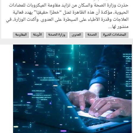
حذرت وزارة الصحة والسكان من تزايد مقاومة الميكروبات للمضادات
الحيوية، مؤكدة أن هذه الظاهرة تمثل “خطرًا حقيقيًا” يهدد فعالية
العلاجات وقدرة الأطباء على السيطرة على العدوى. وأكدت الوزارة، في
منشور لها...
المضادات الحيوة
الصحة
العدوى
وزارة الصحة
الأوبئة
المقاومة
الجرعات
220403.jpg