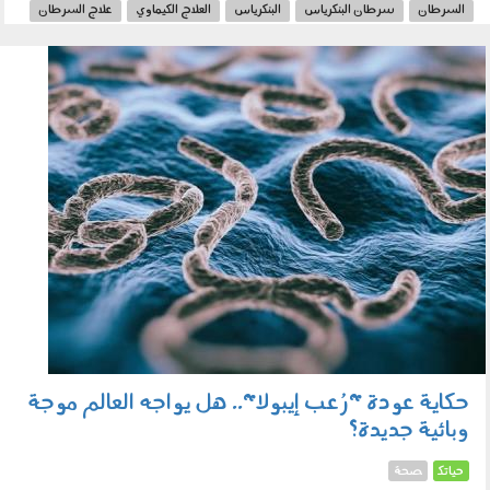
السرطان
سرطان البنكرياس
البنكرياس
العلاج الكيماوي
علاج السرطان
علماء
اكتشاف علمي
240502.jpg
حكاية عودة "رُعب إيبولا".. هل يواجه العالم موجة
وبائية جديدة؟
حياتك
صحة