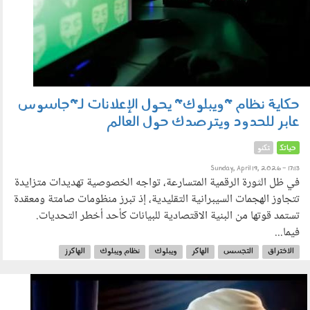
حكاية نظام "ويبلوك" يحول الإعلانات لـ"جاسوس
عابر للحدود ويترصدك حول العالم
حياتك
تكنو
Sunday, April 19, 2026 - 17:13
في ظل الثورة الرقمية المتسارعة، تواجه الخصوصية تهديدات متزايدة
تتجاوز الهجمات السيبرانية التقليدية، إذ تبرز منظومات صامتة ومعقدة
تستمد قوتها من البنية الاقتصادية للبيانات كأحد أخطر التحديات.
فيما...
الاختراق
التجسس
الهاكر
ويبلوك
نظام ويبلوك
الهاكرز
الحرب السيبرانية
150401.jpg