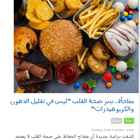
070603.jpg
مفاجأة.. سِر صحة القلب "ليس في تقليل الدهون
والكربوهيدرات"
حياتك
صحة
Sunday, June 7, 2026 - 14:02
كشفت دراسة جديدة أن مفتاح الحفاظ على صحة القلب لا يعتمد