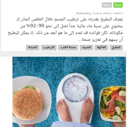
حياتك
صحة
Wednesday, June 17, 2026 - 20:29
يُعرف البطيخ بقدرته على ترطيب الجسم خلال الطقس الحار، إذ
يحتوي على نسبة ماء عالية جداً تصل إلى نحو 90–92% من
مكوناته. لكن فوائده قد تمتد إلى ما هو أبعد من ذلك. إذ يمكن للبطيخ
أن يسهم في تعزيز صحة...
البطيخ
الفاكهة
الصيف
صحة القلب
الترطيب
الصحة
120603.jpg