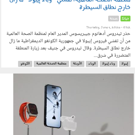
منظمة الصحة العالمية: تفشي "وباء إيبولا" ما زال
خارج نطاق السيطرة
حياتك
صحة
Thursday, June 4, 2026 - 07:12
حذر تيدروس أدهانوم جيبريسوس المدير العام لمنظمة الصحة العالمية
من أن تفشي فيروس إيبولا في جمهورية الكونغو الديمقراطية ما زال
خارج نطاق السيطرة. وقال تيدروس في جنيف بعد زيارة المنطقة
المتضررة في شرق...
إيبولا
وباء إيبولا
الوباء
الأوبئة
منظمة الصحة العالمية
الكونغو
أفريقيا
020604.jpg