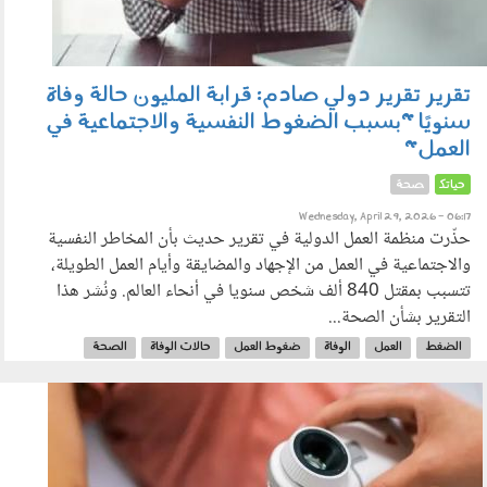
تقرير تقرير دولي صادم: قرابة المليون حالة وفاة
سنويًا "بسبب الضغوط النفسية والاجتماعية في
العمل"
حياتك
صحة
Wednesday, April 29, 2026 - 06:17
حذّرت منظمة العمل الدولية في تقرير حديث بأن المخاطر النفسية
والاجتماعية في العمل من الإجهاد والمضايقة وأيام العمل الطويلة،
تتسبب بمقتل 840 ألف شخص سنويا في أنحاء العالم. ونُشر هذا
التقرير بشأن الصحة...
الضغط
العمل
الوفاة
ضغوط العمل
حالات الوفاة
الصحة
270401.jpg