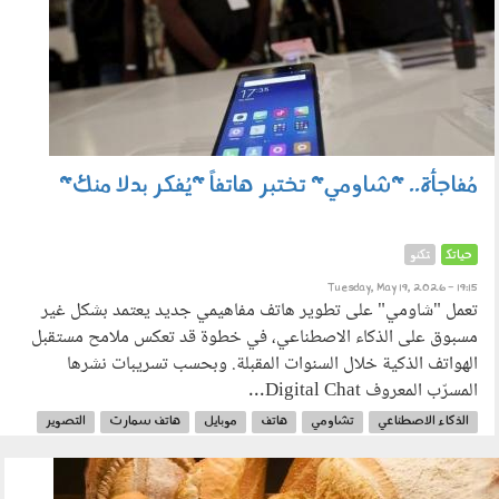
مُفاجأة.. "شاومي" تختبر هاتفاً "يُفكر بدلا منك"
حياتك
تكنو
Tuesday, May 19, 2026 - 19:15
تعمل "شاومي" على تطوير هاتف مفاهيمي جديد يعتمد بشكل غير
مسبوق على الذكاء الاصطناعي، في خطوة قد تعكس ملامح مستقبل
الهواتف الذكية خلال السنوات المقبلة. وبحسب تسريبات نشرها
المسرّب المعروف Digital Chat...
الذكاء الاصطناعي
تشاومي
هاتف
موبايل
هاتف سمارت
التصوير
040504.jpg