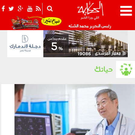
021_2.png
رئيس التحرير محمد الشبّه
حياتك
020804.jpg