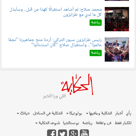
محمد صلاح: لم أشاهد استقبالًا كهذا من قبل.. وسأبذل
كل ما لدي مع طرابزون
060802.jpg
رياضة
رئيس طرابزون سبور التركي: أردنا منح جماهيرنا "نجمًا
عالميًا".. واستقبال صلاح "كان استثنائيًا"
060803.jpg
رياضة
رأي
أخبار
الحكاية ومافيها
بولوتيكا
الحكاية في الساحل
حياتك
للكبار فقط
فن وثقافة
رياضة
نوستالجيا
شوف الحكاية