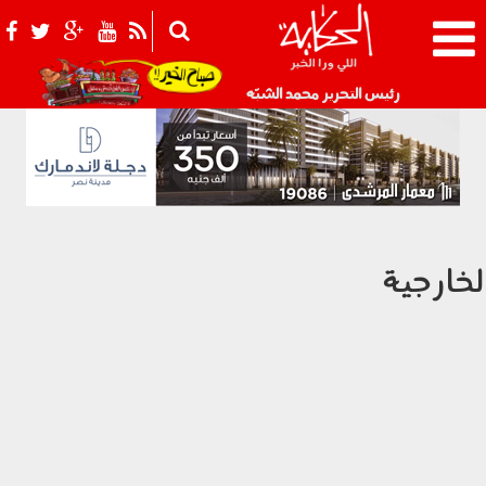
021_2.png
رئيس التحرير محمد الشبّه
لخارجية