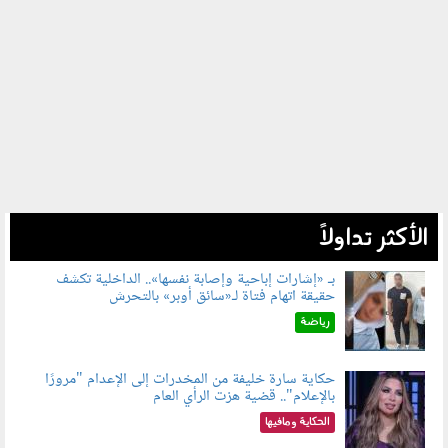
الأكثر تداولاً
بـ «إشارات إباحية وإصابة نفسها».. الداخلية تكشف
حقيقة اتهام فتاة لـ«سائق أوبر» بالتحرش
060804.jpg
رياضة
حكاية سارة خليفة من المخدرات إلى الإعدام "مرورًا
بالإعلام".. قضية هزت الرأي العام
060801.jpeg
الحكاية ومافيها