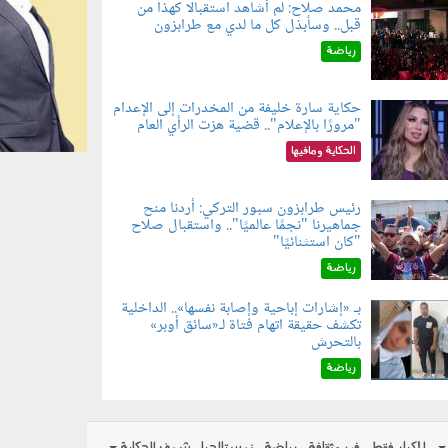
محمد صلاح: لم أشاهد استقبالًا كهذا من
قبل.. وسأبذل كل ما لدي مع طرابزون
060802.jp
رياضة
حكاية سارة خليفة من المخدرات إلى الإعدام
"مرورًا بالإعلام".. قضية هزت الرأي العام
060801.jpe
الحكاية ومافيها
رئيس طرابزون سبور التركي: أردنا منح
جماهيرنا "نجمًا عالميًا".. واستقبال صلاح
060803.jp
"كان استثنائيًا"
رياضة
بـ «إشارات إباحية وإصابة نفسها».. الداخلية
تكشف حقيقة اتهام فتاة لـ«سائق أوبر»
060804.jp
بالتحرش
رياضة
للكبار فقط
فن وثقافة
رياضة
نوستالجيا
شوف الحكاية