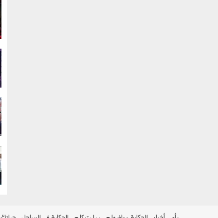
g
g
g
g
رأي
أخبار
الحكاية ومافيها
بولوتيكا
الحكاية في الساحل
حياتك