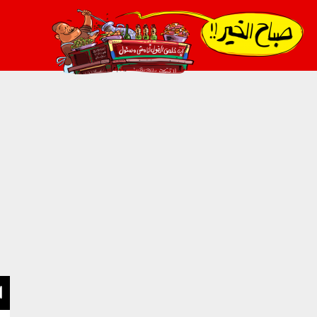
021_2.png
ا