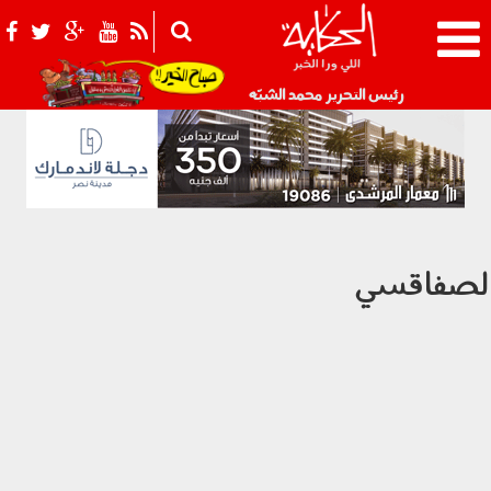
021_2.png
رئيس التحرير محمد الشبّه
لصفاقسي