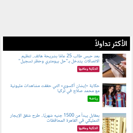
الأكثر تداولاً
بعد حبس طالب 25 عامًا بشريحة هاتف.. تنظيم
الاتصالات يتدخل بـ"حل بيومتري وحظر تسجيل"
080803.jpg
الحكاية ومافيها
حكاية «إيشان أكسوي» التي حققت مشاهدات مليونية
مع محمد صلاح في تركيا
080802.jpg
رياضة
بمقابل يبدأ من 1500 جنيه شهريًا.. طرح شقق الإيجار
التمليكي في القاهرة المحافظات
080801.jpg
الحكاية ومافيها