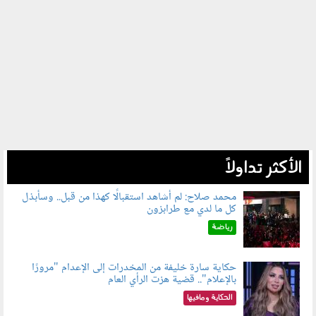
الأكثر تداولاً
محمد صلاح: لم أشاهد استقبالًا كهذا من قبل.. وسأبذل
كل ما لدي مع طرابزون
060802.jpg
رياضة
حكاية سارة خليفة من المخدرات إلى الإعدام "مرورًا
بالإعلام".. قضية هزت الرأي العام
060801.jpeg
الحكاية ومافيها