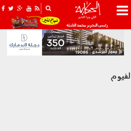
021_2.png
رئيس التحرير محمد الشبّه
لفيوم