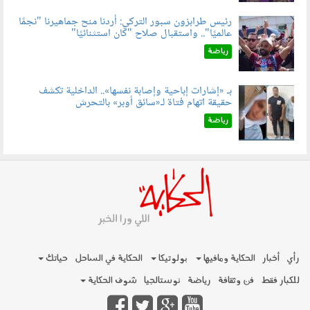
رئيس طرابزون سبور التركي: أردنا منح جماهيرنا "نجمًا
عالميًا".. واستقبال صلاح "كان استثنائيًا"
060803.jpg
رياضة
بـ «إشارات إباحية وإصابة نفسها».. الداخلية تكشف
حقيقة اتهام فتاة لـ«سائق أوبر» بالتحرش
060804.jpg
رياضة
رأي
أخبار
الحكاية ومافيها
بولوتيكا
الحكاية في الساحل
حياتك
للكبار فقط
فن وثقافة
رياضة
نوستالجيا
شوف الحكاية