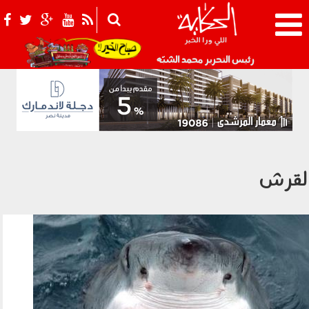
021_2.png
رئيس التحرير محمد الشبّه
لقرش
160502.jpg