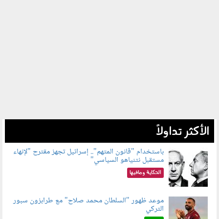
الأكثر تداولاً
باستخدام "قانون المتهم".. إسرائيل تجهز مقترح "لإنهاء
مستقبل نتنياهو السياسي"
090801.jpg
الحكاية ومافيها
موعد ظهور "السلطان محمد صلاح" مع طرابزون سبور
التركي
090802.jpg