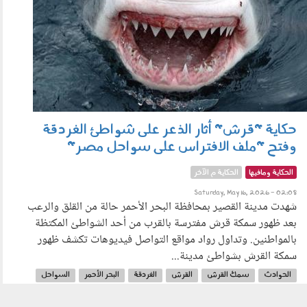
حكاية "قرش" أثار الذعر على شواطئ الغردقة
وفتح "ملف الافتراس على سواحل مصر"
الحكاية ومافيها
الحكاية م الآخر
Saturday, May 16, 2026 - 02:08
شهدت مدينة القصير بمحافظة البحر الأحمر حالة من القلق والرعب
بعد ظهور سمكة قرش مفترسة بالقرب من أحد الشواطئ المكتظة
بالمواطنين. وتداول رواد مواقع التواصل فيديوهات تكشف ظهور
سمكة القرش بشواطئ مدينة...
الحوادث
سمك القرش
القرش
الغردقة
البحر الأحمر
السواحل
سواحل مصر
أسماك القرش
الافتراس