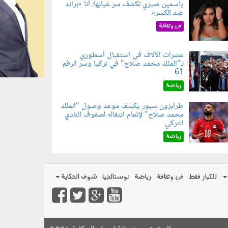
ياسمين صبري تكشف سر غيابها: أنا «براند
ضد الكسر»
050802.jp
فن وثقافة
عشرات الآلاف في استقبال أسطوري
لـ"الملك محمد صلاح" في تركيا وسر الرقم
050803.jp
61
رياضة
طرابزون سبور يكشف موعد وصول "الملك
محمد صلاح" لإتمام انتقاله لصفوف النادي
050801.jp
التركي
رياضة
للكبار فقط
فن وثقافة
رياضة
نوستالجيا
شوف الحكاية