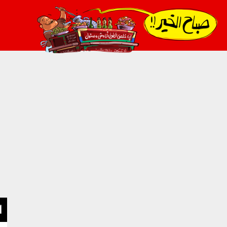
021_2.png
ا