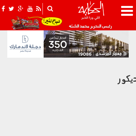
021_2.png
رئيس التحرير محمد الشبّه
يكور