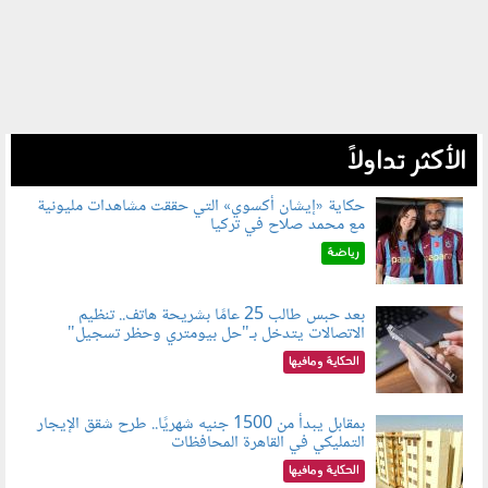
الأكثر تداولاً
حكاية «إيشان أكسوي» التي حققت مشاهدات مليونية
مع محمد صلاح في تركيا
080802.jpg
رياضة
بعد حبس طالب 25 عامًا بشريحة هاتف.. تنظيم
الاتصالات يتدخل بـ"حل بيومتري وحظر تسجيل"
080803.jpg
الحكاية ومافيها
بمقابل يبدأ من 1500 جنيه شهريًا.. طرح شقق الإيجار
التمليكي في القاهرة المحافظات
080801.jpg
الحكاية ومافيها