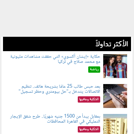
الأكثر تداولاً
حكاية «إيشان أكسوي» التي حققت مشاهدات مليونية
مع محمد صلاح في تركيا
080802.jpg
رياضة
بعد حبس طالب 25 عامًا بشريحة هاتف.. تنظيم
الاتصالات يتدخل بـ"حل بيومتري وحظر تسجيل"
080803.jpg
الحكاية ومافيها
بمقابل يبدأ من 1500 جنيه شهريًا.. طرح شقق الإيجار
التمليكي في القاهرة المحافظات
080801.jpg
الحكاية ومافيها