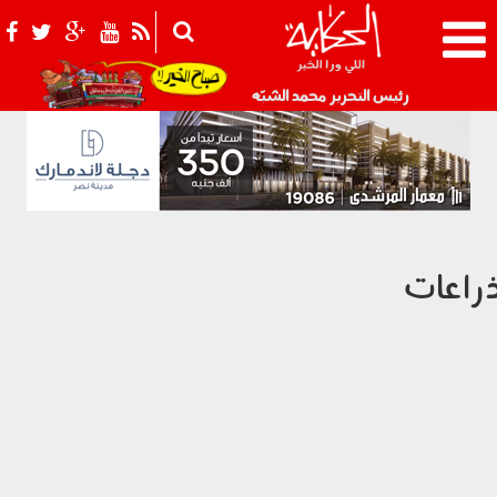
021_2.png
رئيس التحرير محمد الشبّه
راعات