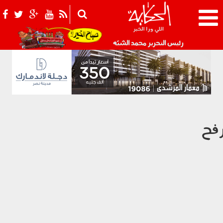
021_2.png
رئيس التحرير محمد الشبّه
فح