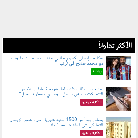
الأكثر تداولاً
حكاية «إيشان أكسوي» التي حققت مشاهدات مليونية
مع محمد صلاح في تركيا
080802.jpg
رياضة
بعد حبس طالب 25 عامًا بشريحة هاتف.. تنظيم
الاتصالات يتدخل بـ"حل بيومتري وحظر تسجيل"
080803.jpg
الحكاية ومافيها
بمقابل يبدأ من 1500 جنيه شهريًا.. طرح شقق الإيجار
التمليكي في القاهرة المحافظات
080801.jpg
الحكاية ومافيها