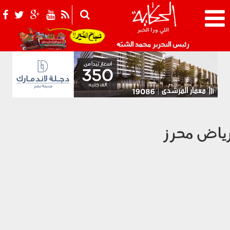
021_2.png
رئيس التحرير محمد الشبّه
ياض محرز