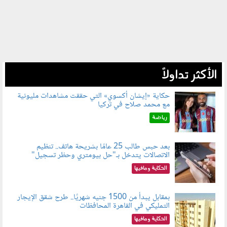
الأكثر تداولاً
حكاية «إيشان أكسوي» التي حققت مشاهدات مليونية
مع محمد صلاح في تركيا
080802.jpg
رياضة
بعد حبس طالب 25 عامًا بشريحة هاتف.. تنظيم
الاتصالات يتدخل بـ"حل بيومتري وحظر تسجيل"
080803.jpg
الحكاية ومافيها
بمقابل يبدأ من 1500 جنيه شهريًا.. طرح شقق الإيجار
التمليكي في القاهرة المحافظات
080801.jpg
الحكاية ومافيها