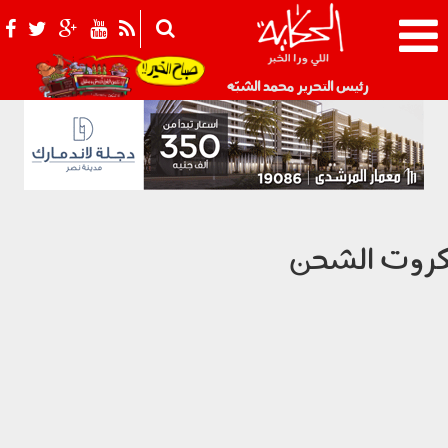
021_2.png
رئيس التحرير محمد الشبّه
روت الشحن