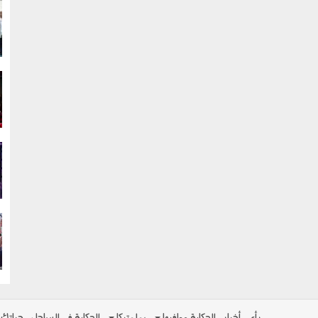
g
g
g
g
رأي
أخبار
الحكاية ومافيها
بولوتيكا
الحكاية في الساحل
حياتك