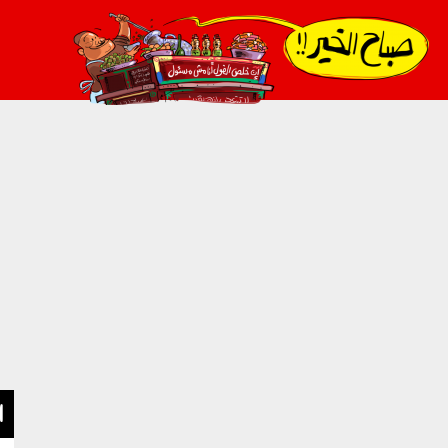
021_2.png
ا