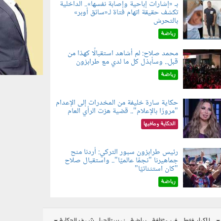
بـ «إشارات إباحية وإصابة نفسها».. الداخلية
تكشف حقيقة اتهام فتاة لـ«سائق أوبر»
060804.jp
بالتحرش
رياضة
محمد صلاح: لم أشاهد استقبالًا كهذا من
قبل.. وسأبذل كل ما لدي مع طرابزون
060802.jp
رياضة
حكاية سارة خليفة من المخدرات إلى الإعدام
"مرورًا بالإعلام".. قضية هزت الرأي العام
060801.jpe
الحكاية ومافيها
رئيس طرابزون سبور التركي: أردنا منح
جماهيرنا "نجمًا عالميًا".. واستقبال صلاح
060803.jp
"كان استثنائيًا"
رياضة
للكبار فقط
فن وثقافة
رياضة
نوستالجيا
شوف الحكاية