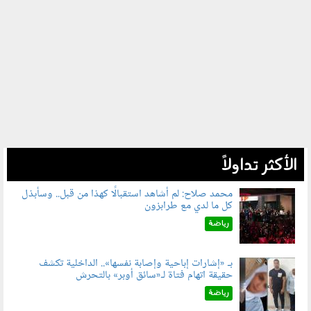
الأكثر تداولاً
محمد صلاح: لم أشاهد استقبالًا كهذا من قبل.. وسأبذل
كل ما لدي مع طرابزون
060802.jpg
رياضة
بـ «إشارات إباحية وإصابة نفسها».. الداخلية تكشف
حقيقة اتهام فتاة لـ«سائق أوبر» بالتحرش
060804.jpg
رياضة