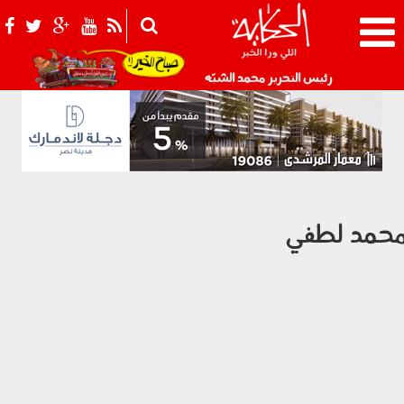
021_2.png
رئيس التحرير محمد الشبّه
حمد لطفي