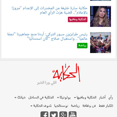
حكاية سارة خليفة من المخدرات إلى الإعدام "مرورًا
بالإعلام".. قضية هزت الرأي العام
060801.jpeg
الحكاية ومافيها
رئيس طرابزون سبور التركي: أردنا منح جماهيرنا "نجمًا
عالميًا".. واستقبال صلاح "كان استثنائيًا"
060803.jpg
رياضة
رأي
أخبار
الحكاية ومافيها
بولوتيكا
الحكاية في الساحل
حياتك
للكبار فقط
فن وثقافة
رياضة
نوستالجيا
شوف الحكاية