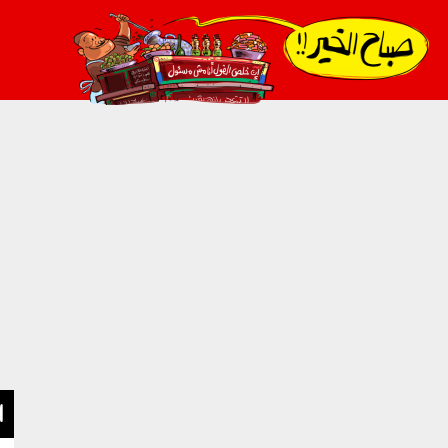
021_2.png
ا