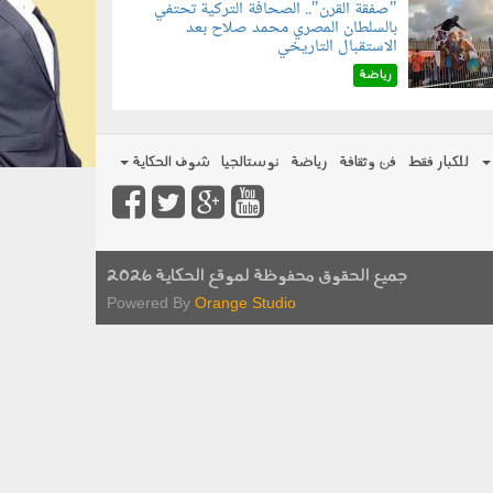
"صفقة القرن".. الصحافة التركية تحتفي
بالسلطان المصري محمد صلاح بعد
070801.jp
الاستقبال التاريخي
رياضة
للكبار فقط
فن وثقافة
رياضة
نوستالجيا
شوف الحكاية
جميع الحقوق محفوظة لموقع الحكاية 2026
Powered By
Orange Studio