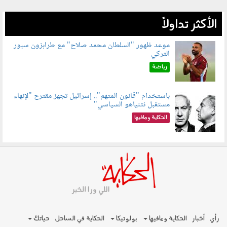
الأكثر تداولاً
موعد ظهور "السلطان محمد صلاح" مع طرابزون سبور
التركي
090802.jpg
رياضة
باستخدام "قانون المتهم".. إسرائيل تجهز مقترح "لإنهاء
مستقبل نتنياهو السياسي"
090801.jpg
الحكاية ومافيها
رأي
أخبار
الحكاية ومافيها
بولوتيكا
الحكاية في الساحل
حياتك