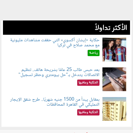
الأكثر تداولاً
حكاية «إيشان أكسوي» التي حققت مشاهدات مليونية
مع محمد صلاح في تركيا
080802.jpg
رياضة
بعد حبس طالب 25 عامًا بشريحة هاتف.. تنظيم
الاتصالات يتدخل بـ"حل بيومتري وحظر تسجيل"
080803.jpg
الحكاية ومافيها
بمقابل يبدأ من 1500 جنيه شهريًا.. طرح شقق الإيجار
التمليكي في القاهرة المحافظات
080801.jpg
الحكاية ومافيها