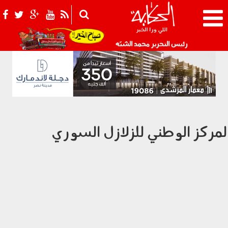
021_2.png
رئيس التحرير محمد الشبّه
لمركز الوطني للزلازل السوري