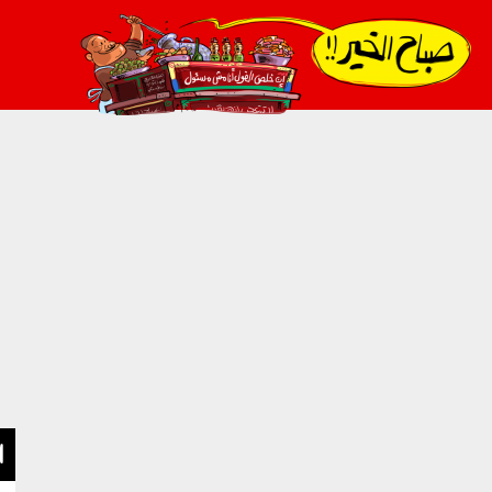
021_2.png
ا