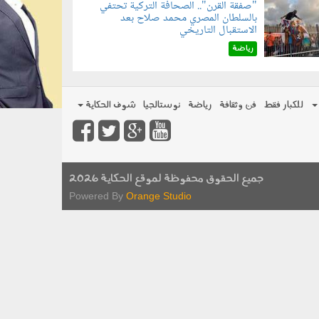
"صفقة القرن".. الصحافة التركية تحتفي
بالسلطان المصري محمد صلاح بعد
070801.jp
الاستقبال التاريخي
رياضة
للكبار فقط
فن وثقافة
رياضة
نوستالجيا
شوف الحكاية
جميع الحقوق محفوظة لموقع الحكاية 2026
Powered By
Orange Studio