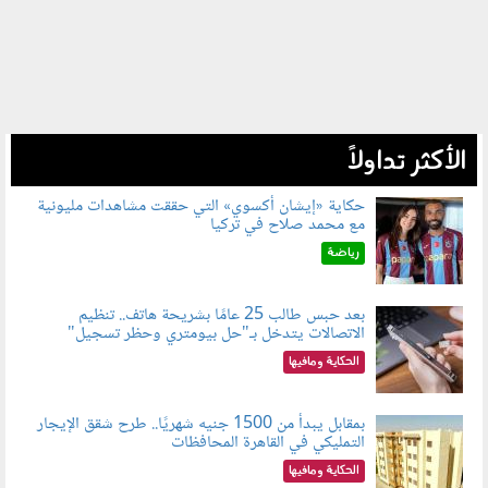
الأكثر تداولاً
حكاية «إيشان أكسوي» التي حققت مشاهدات مليونية
مع محمد صلاح في تركيا
080802.jpg
رياضة
بعد حبس طالب 25 عامًا بشريحة هاتف.. تنظيم
الاتصالات يتدخل بـ"حل بيومتري وحظر تسجيل"
080803.jpg
الحكاية ومافيها
بمقابل يبدأ من 1500 جنيه شهريًا.. طرح شقق الإيجار
التمليكي في القاهرة المحافظات
080801.jpg
الحكاية ومافيها