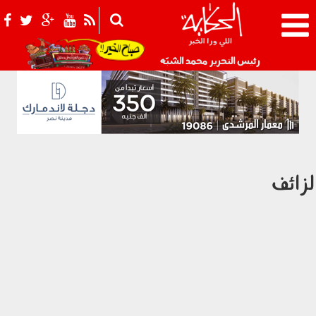
021_2.png
رئيس التحرير محمد الشبّه
لزائف