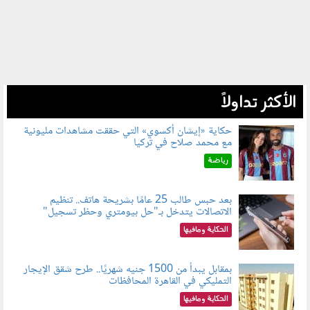
الأكثر تداولاً
حكاية «إيشان أكسوي» التي حققت مشاهدات مليونية
مع محمد صلاح في تركيا
080802.jpg
رياضة
بعد حبس طالب 25 عامًا بشريحة هاتف.. تنظيم
الاتصالات يتدخل بـ"حل بيومتري وحظر تسجيل"
080803.jpg
الحكاية ومافيها
بمقابل يبدأ من 1500 جنيه شهريًا.. طرح شقق الإيجار
التمليكي في القاهرة المحافظات
080801.jpg
الحكاية ومافيها