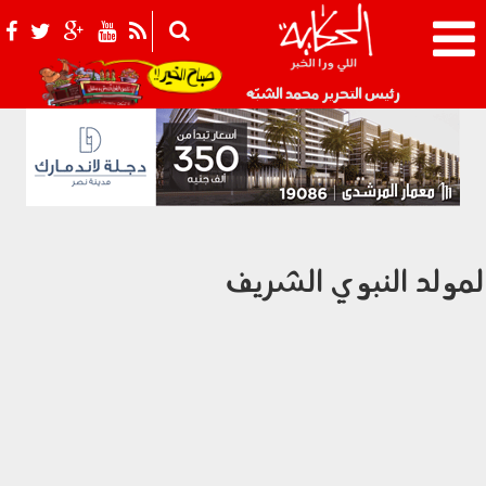
021_2.png
رئيس التحرير محمد الشبّه
لمولد النبوي الشريف