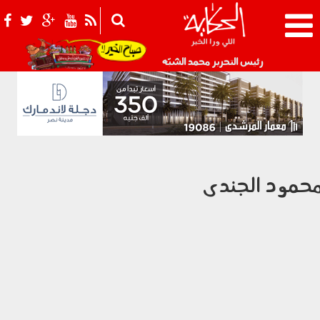
021_2.png
رئيس التحرير محمد الشبّه
حمود الجندى