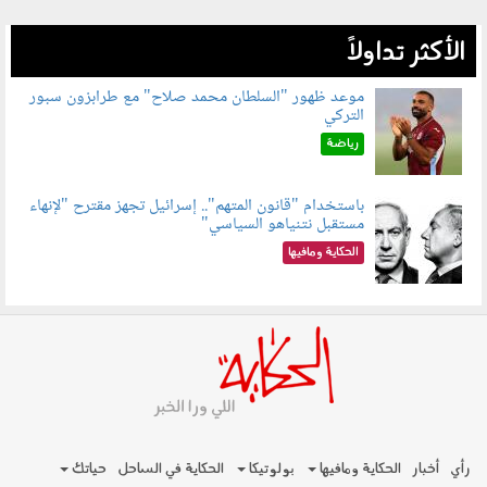
الأكثر تداولاً
موعد ظهور "السلطان محمد صلاح" مع طرابزون سبور
التركي
090802.jpg
رياضة
باستخدام "قانون المتهم".. إسرائيل تجهز مقترح "لإنهاء
مستقبل نتنياهو السياسي"
090801.jpg
الحكاية ومافيها
رأي
أخبار
الحكاية ومافيها
بولوتيكا
الحكاية في الساحل
حياتك