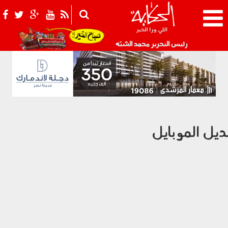
021_2.png
رئيس التحرير محمد الشبّه
ديل الموبايل