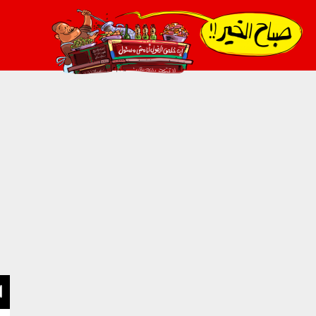
021_2.png
ا