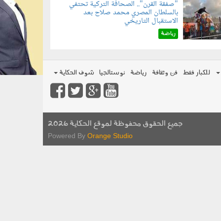
"صفقة القرن".. الصحافة التركية تحتفي
بالسلطان المصري محمد صلاح بعد
070801.jp
الاستقبال التاريخي
رياضة
للكبار فقط
فن وثقافة
رياضة
نوستالجيا
شوف الحكاية
جميع الحقوق محفوظة لموقع الحكاية 2026
Powered By
Orange Studio