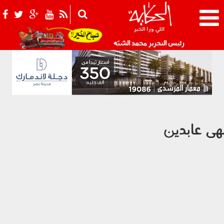
021_2.png
رئيس التحرير محمد الشبّه
هى عابدين