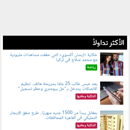
الأكثر تداولاً
حكاية «إيشان أكسوي» التي حققت مشاهدات مليونية
مع محمد صلاح في تركيا
080802.jpg
رياضة
بعد حبس طالب 25 عامًا بشريحة هاتف.. تنظيم
الاتصالات يتدخل بـ"حل بيومتري وحظر تسجيل"
080803.jpg
الحكاية ومافيها
بمقابل يبدأ من 1500 جنيه شهريًا.. طرح شقق الإيجار
التمليكي في القاهرة المحافظات
080801.jpg
الحكاية ومافيها