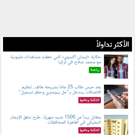
الأكثر تداولاً
حكاية «إيشان أكسوي» التي حققت مشاهدات مليونية
مع محمد صلاح في تركيا
080802.jpg
رياضة
بعد حبس طالب 25 عامًا بشريحة هاتف.. تنظيم
الاتصالات يتدخل بـ"حل بيومتري وحظر تسجيل"
080803.jpg
الحكاية ومافيها
بمقابل يبدأ من 1500 جنيه شهريًا.. طرح شقق الإيجار
التمليكي في القاهرة المحافظات
080801.jpg
الحكاية ومافيها