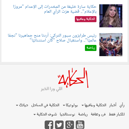
حكاية سارة خليفة من المخدرات إلى الإعدام "مرورًا
بالإعلام".. قضية هزت الرأي العام
060801.jpeg
الحكاية ومافيها
رئيس طرابزون سبور التركي: أردنا منح جماهيرنا "نجمًا
عالميًا".. واستقبال صلاح "كان استثنائيًا"
060803.jpg
رياضة
رأي
أخبار
الحكاية ومافيها
بولوتيكا
الحكاية في الساحل
حياتك
للكبار فقط
فن وثقافة
رياضة
نوستالجيا
شوف الحكاية