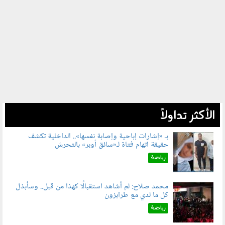
الأكثر تداولاً
بـ «إشارات إباحية وإصابة نفسها».. الداخلية تكشف
حقيقة اتهام فتاة لـ«سائق أوبر» بالتحرش
060804.jpg
رياضة
محمد صلاح: لم أشاهد استقبالًا كهذا من قبل.. وسأبذل
كل ما لدي مع طرابزون
060802.jpg
رياضة