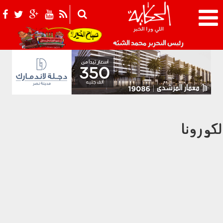
021_2.png
رئيس التحرير محمد الشبّه
لكورونا