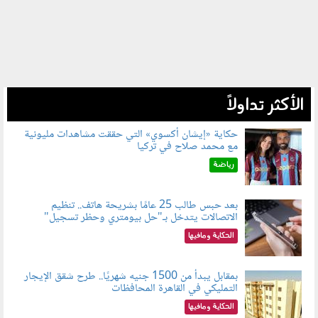
الأكثر تداولاً
حكاية «إيشان أكسوي» التي حققت مشاهدات مليونية
مع محمد صلاح في تركيا
080802.jpg
رياضة
بعد حبس طالب 25 عامًا بشريحة هاتف.. تنظيم
الاتصالات يتدخل بـ"حل بيومتري وحظر تسجيل"
080803.jpg
الحكاية ومافيها
بمقابل يبدأ من 1500 جنيه شهريًا.. طرح شقق الإيجار
التمليكي في القاهرة المحافظات
080801.jpg
الحكاية ومافيها