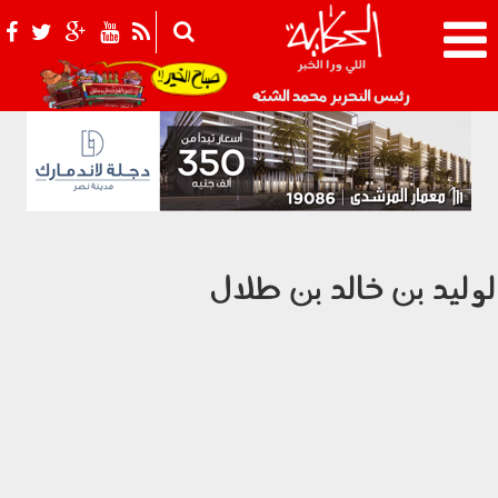
021_2.png
رئيس التحرير محمد الشبّه
لوليد بن خالد بن طلال