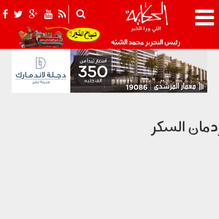
021_2.png
رئيس التحرير محمد الشبّه
دمان السكر