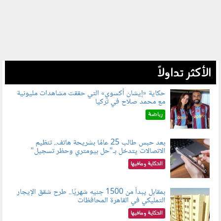
الأكثر تداولاً
حكاية «إيشان أكسوي» التي حققت مشاهدات مليونية
مع محمد صلاح في تركيا
080802.jpg
رياضة
بعد حبس طالب 25 عامًا بشريحة هاتف.. تنظيم
الاتصالات يتدخل بـ"حل بيومتري وحظر تسجيل"
080803.jpg
الحكاية ومافيها
بمقابل يبدأ من 1500 جنيه شهريًا.. طرح شقق الإيجار
التمليكي في القاهرة المحافظات
080801.jpg
الحكاية ومافيها