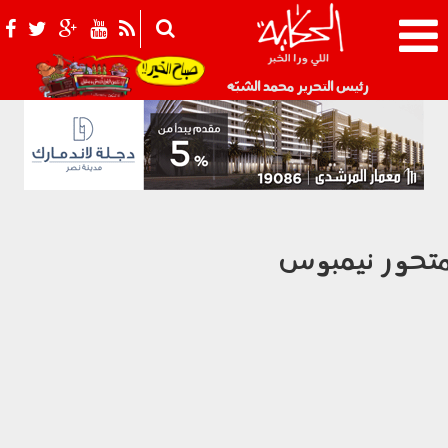
021_2.png
رئيس التحرير محمد الشبّه
تحور نيمبوس