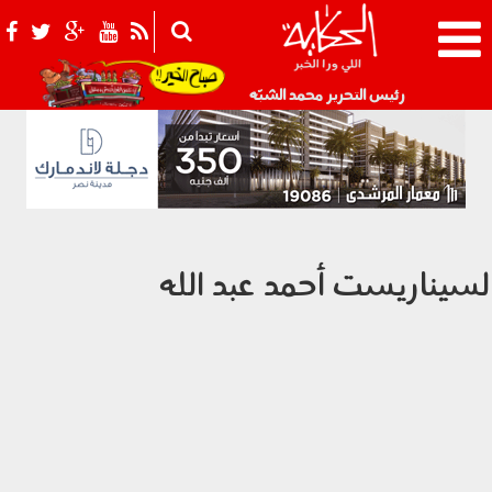
021_2.png
رئيس التحرير محمد الشبّه
لسيناريست أحمد عبد الله