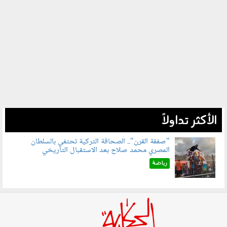
الأكثر تداولاً
"صفقة القرن".. الصحافة التركية تحتفي بالسلطان
المصري محمد صلاح بعد الاستقبال التاريخي
070801.jpg
رياضة