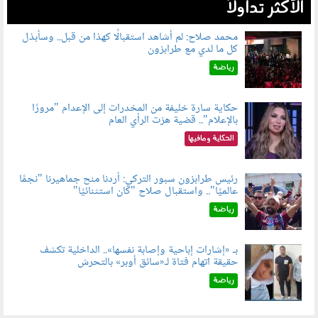
الأكثر تداولاً
محمد صلاح: لم أشاهد استقبالًا كهذا من قبل.. وسأبذل
كل ما لدي مع طرابزون
060802.jpg
رياضة
حكاية سارة خليفة من المخدرات إلى الإعدام "مرورًا
بالإعلام".. قضية هزت الرأي العام
060801.jpeg
الحكاية ومافيها
رئيس طرابزون سبور التركي: أردنا منح جماهيرنا "نجمًا
عالميًا".. واستقبال صلاح "كان استثنائيًا"
060803.jpg
رياضة
بـ «إشارات إباحية وإصابة نفسها».. الداخلية تكشف
حقيقة اتهام فتاة لـ«سائق أوبر» بالتحرش
060804.jpg
رياضة