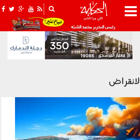
021_2.png
رئيس التحرير محمد الشبّه
لانقراض
220402.jpg