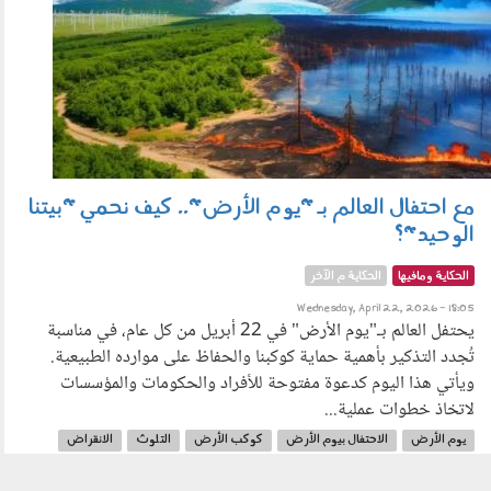
مع احتفال العالم بـ "يوم الأرض".. كيف نحمي "بيتنا
الوحيد"؟
الحكاية ومافيها
الحكاية م الآخر
Wednesday, April 22, 2026 - 18:05
يحتفل العالم بـ"يوم الأرض" في 22 أبريل من كل عام، في مناسبة
تُجدد التذكير بأهمية حماية كوكبنا والحفاظ على موارده الطبيعية.
ويأتي هذا اليوم كدعوة مفتوحة للأفراد والحكومات والمؤسسات
لاتخاذ خطوات عملية...
يوم الأرض
الاحتفال بيوم الأرض
كوكب الأرض
التلوث
الانقراض
مصر