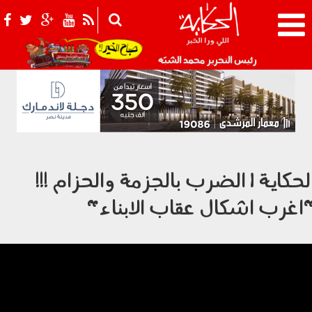
021_2.png
رئيس التحرير محمد الشبّه
لحكاية | الضرب بالجزمة والحزام !!!
اغرب اشكال عقاب الابناء"