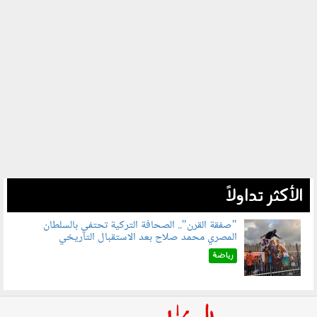
الأكثر تداولاً
"صفقة القرن".. الصحافة التركية تحتفي بالسلطان
المصري محمد صلاح بعد الاستقبال التاريخي
070801.jpg
رياضة