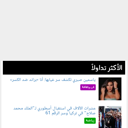
الأكثر تداولاً
ياسمين صبري تكشف سر غيابها: أنا «براند ضد الكسر»
050802.jpg
فن وثقافة
عشرات الآلاف في استقبال أسطوري لـ"الملك محمد
صلاح" في تركيا وسر الرقم 61
050803.jpg
رياضة