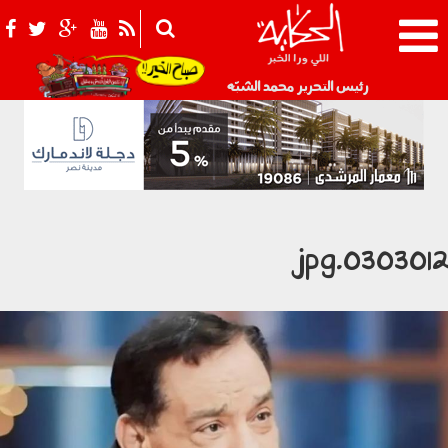
021_2.png
رئيس التحرير محمد الشبّه
0303012.jp