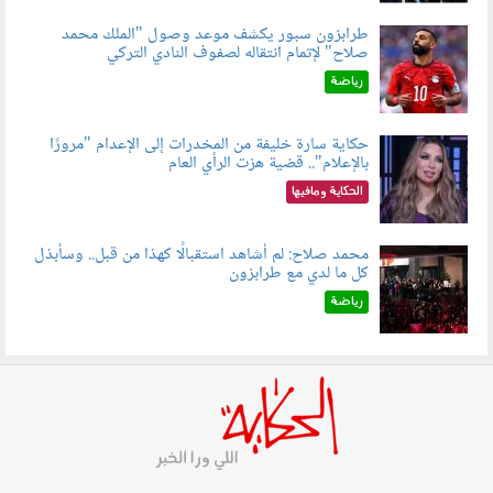
طرابزون سبور يكشف موعد وصول "الملك محمد
صلاح" لإتمام انتقاله لصفوف النادي التركي
050801.jpg
رياضة
حكاية سارة خليفة من المخدرات إلى الإعدام "مرورًا
بالإعلام".. قضية هزت الرأي العام
060801.jpeg
الحكاية ومافيها
محمد صلاح: لم أشاهد استقبالًا كهذا من قبل.. وسأبذل
كل ما لدي مع طرابزون
060802.jpg
رياضة