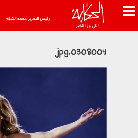
رئيس التحرير محمد الشبّه
0308004.jpg