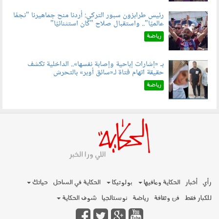
رئيس طرابزون سبور التركي: أردنا منح جماهيرنا "نجمًا
عالميًا".. واستقبال صلاح "كان استثنائيًا"
060803.jpg
رياضة
بـ «إشارات إباحية وإصابة نفسها».. الداخلية تكشف
حقيقة اتهام فتاة لـ«سائق أوبر» بالتحرش
060804.jpg
رياضة
رأي
أخبار
الحكاية ومافيها
بولوتيكا
الحكاية في الساحل
حياتك
للكبار فقط
فن وثقافة
رياضة
نوستالجيا
شوف الحكاية