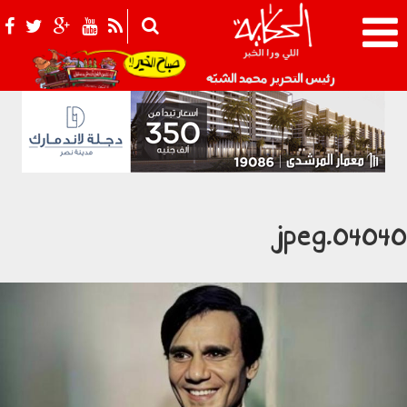
021_2.png
رئيس التحرير محمد الشبّه
040401.jpe