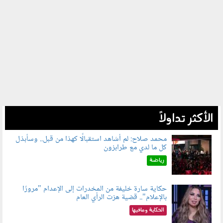
الأكثر تداولاً
محمد صلاح: لم أشاهد استقبالًا كهذا من قبل.. وسأبذل
كل ما لدي مع طرابزون
060802.jpg
رياضة
حكاية سارة خليفة من المخدرات إلى الإعدام "مرورًا
بالإعلام".. قضية هزت الرأي العام
060801.jpeg
الحكاية ومافيها