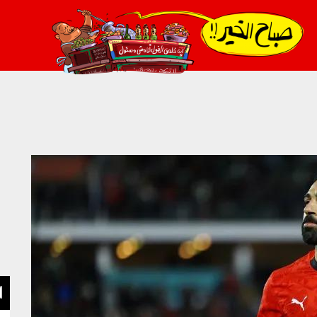
021_2.png
ا