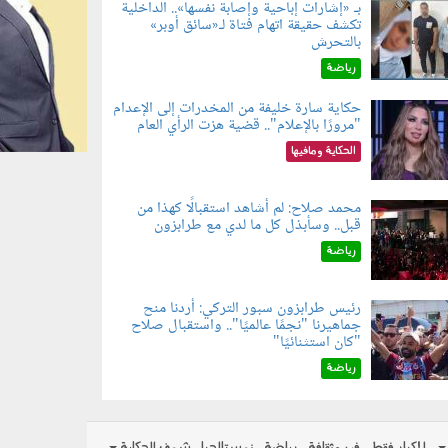
بـ «إشارات إباحية وإصابة نفسها».. الداخلية
تكشف حقيقة اتهام فتاة لـ«سائق أوبر»
060804.jp
بالتحرش
رياضة
حكاية سارة خليفة من المخدرات إلى الإعدام
"مرورًا بالإعلام".. قضية هزت الرأي العام
060801.jpe
الحكاية ومافيها
محمد صلاح: لم أشاهد استقبالًا كهذا من
قبل.. وسأبذل كل ما لدي مع طرابزون
060802.jp
رياضة
رئيس طرابزون سبور التركي: أردنا منح
جماهيرنا "نجمًا عالميًا".. واستقبال صلاح
060803.jp
"كان استثنائيًا"
رياضة
للكبار فقط
فن وثقافة
رياضة
نوستالجيا
شوف الحكاية