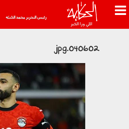
رئيس التحرير محمد الشبّه
040602.jpg