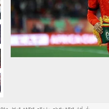
g
g
g
g
رأي
أخبار
الحكاية ومافيها
بولوتيكا
الحكاية في الساحل
حياتك