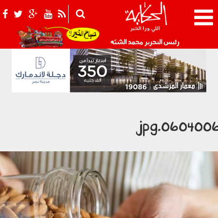
021_2.png
رئيس التحرير محمد الشبّه
0604006.jp