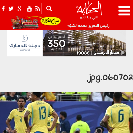
021_2.png
رئيس التحرير محمد الشبّه
060702.jp