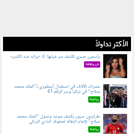
الأكثر تداولاً
ياسمين صبري تكشف سر غيابها: أنا «براند ضد الكسر»
050802.jpg
فن وثقافة
عشرات الآلاف في استقبال أسطوري لـ"الملك محمد
صلاح" في تركيا وسر الرقم 61
050803.jpg
رياضة
طرابزون سبور يكشف موعد وصول "الملك محمد
صلاح" لإتمام انتقاله لصفوف النادي التركي
050801.jpg
رياضة