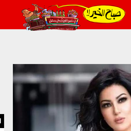
021_2.png
ا