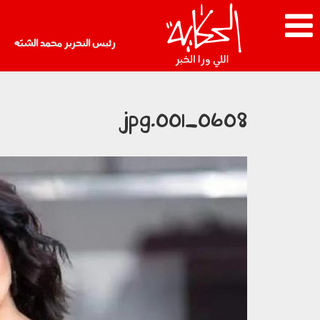
رئيس التحرير محمد الشبّه
0608_001.jpg