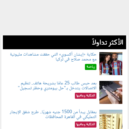
الأكثر تداولاً
حكاية «إيشان أكسوي» التي حققت مشاهدات مليونية
مع محمد صلاح في تركيا
080802.jpg
رياضة
بعد حبس طالب 25 عامًا بشريحة هاتف.. تنظيم
الاتصالات يتدخل بـ"حل بيومتري وحظر تسجيل"
080803.jpg
الحكاية ومافيها
بمقابل يبدأ من 1500 جنيه شهريًا.. طرح شقق الإيجار
التمليكي في القاهرة المحافظات
080801.jpg
الحكاية ومافيها