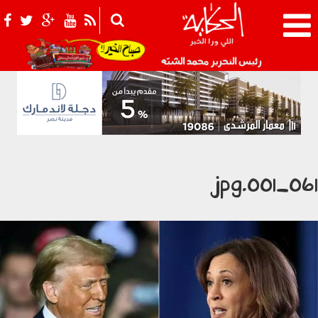
021_2.png
رئيس التحرير محمد الشبّه
0611_001.j