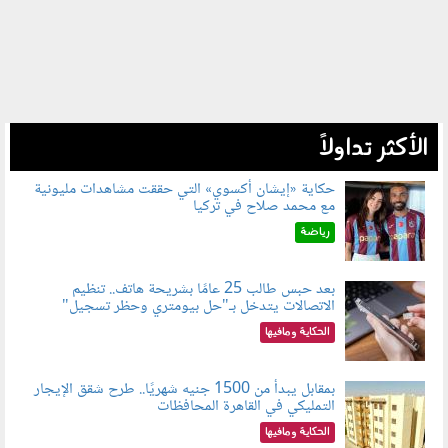
الأكثر تداولاً
حكاية «إيشان أكسوي» التي حققت مشاهدات مليونية
مع محمد صلاح في تركيا
080802.jpg
رياضة
بعد حبس طالب 25 عامًا بشريحة هاتف.. تنظيم
الاتصالات يتدخل بـ"حل بيومتري وحظر تسجيل"
080803.jpg
الحكاية ومافيها
بمقابل يبدأ من 1500 جنيه شهريًا.. طرح شقق الإيجار
التمليكي في القاهرة المحافظات
080801.jpg
الحكاية ومافيها