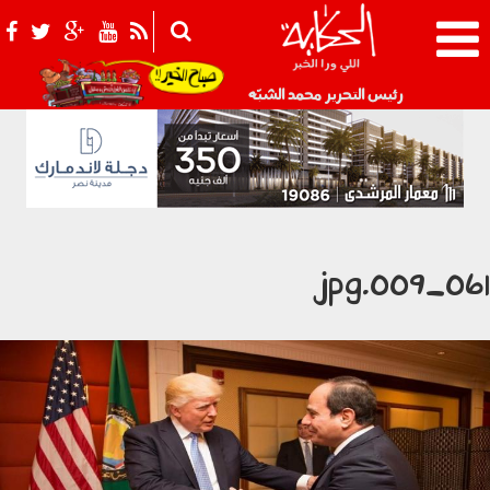
021_2.png
رئيس التحرير محمد الشبّه
0611_009.j