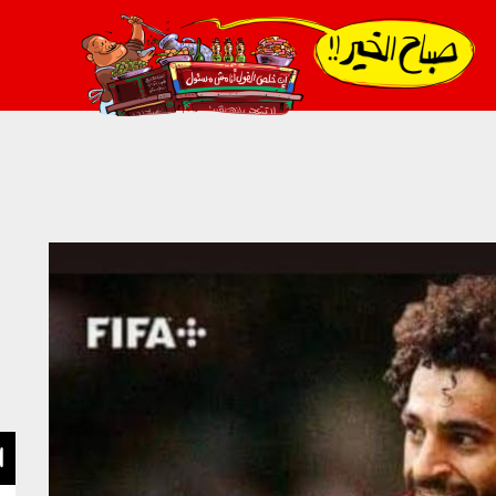
021_2.png
ا