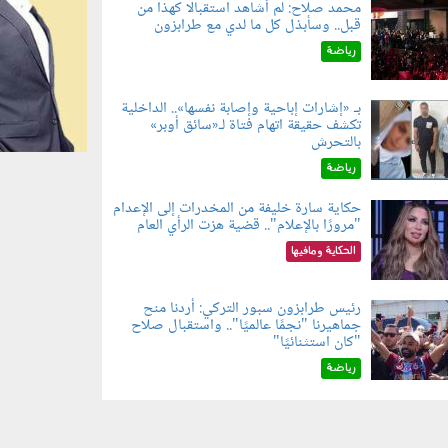
محمد صلاح: لم أشاهد استقبالًا كهذا من
قبل.. وسأبذل كل ما لدي مع طرابزون
060802.jp
رياضة
بـ «إشارات إباحية وإصابة نفسها».. الداخلية
تكشف حقيقة اتهام فتاة لـ«سائق أوبر»
060804.jp
بالتحرش
رياضة
حكاية سارة خليفة من المخدرات إلى الإعدام
"مرورًا بالإعلام".. قضية هزت الرأي العام
060801.jpe
الحكاية ومافيها
رئيس طرابزون سبور التركي: أردنا منح
جماهيرنا "نجمًا عالميًا".. واستقبال صلاح
060803.jp
"كان استثنائيًا"
رياضة