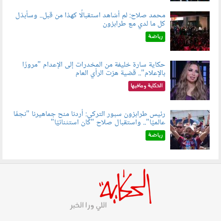
محمد صلاح: لم أشاهد استقبالًا كهذا من قبل.. وسأبذل
كل ما لدي مع طرابزون
060802.jpg
رياضة
حكاية سارة خليفة من المخدرات إلى الإعدام "مرورًا
بالإعلام".. قضية هزت الرأي العام
060801.jpeg
الحكاية ومافيها
رئيس طرابزون سبور التركي: أردنا منح جماهيرنا "نجمًا
عالميًا".. واستقبال صلاح "كان استثنائيًا"
060803.jpg
رياضة