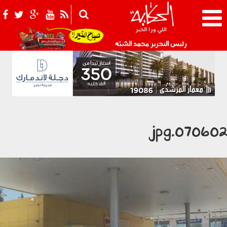
021_2.png
رئيس التحرير محمد الشبّه
070602.jp