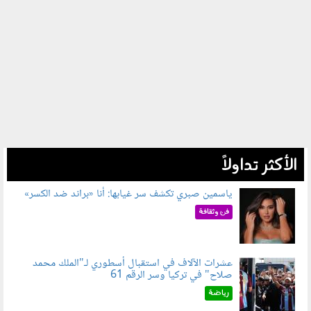
الأكثر تداولاً
ياسمين صبري تكشف سر غيابها: أنا «براند ضد الكسر»
050802.jpg
فن وثقافة
عشرات الآلاف في استقبال أسطوري لـ"الملك محمد
صلاح" في تركيا وسر الرقم 61
050803.jpg
رياضة