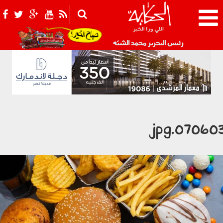
021_2.png
رئيس التحرير محمد الشبّه
070603.jp