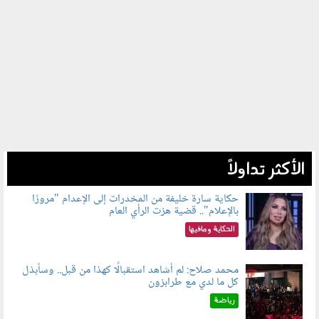
الأكثر تداولاً
حكاية سارة خليفة من المخدرات إلى الإعدام "مرورًا
بالإعلام".. قضية هزت الرأي العام
060801.jpeg
الحكاية ومافيها
محمد صلاح: لم أشاهد استقبالًا كهذا من قبل.. وسأبذل
كل ما لدي مع طرابزون
060802.jpg
رياضة