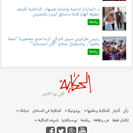
بـ «إشارات إباحية وإصابة نفسها».. الداخلية تكشف
حقيقة اتهام فتاة لـ«سائق أوبر» بالتحرش
060804.jpg
رياضة
رئيس طرابزون سبور التركي: أردنا منح جماهيرنا "نجمًا
عالميًا".. واستقبال صلاح "كان استثنائيًا"
060803.jpg
رياضة
رأي
أخبار
الحكاية ومافيها
بولوتيكا
الحكاية في الساحل
حياتك
للكبار فقط
فن وثقافة
رياضة
نوستالجيا
شوف الحكاية