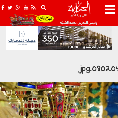
021_2.png
رئيس التحرير محمد الشبّه
080204.jp