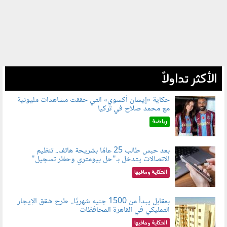
الأكثر تداولاً
حكاية «إيشان أكسوي» التي حققت مشاهدات مليونية
مع محمد صلاح في تركيا
080802.jpg
رياضة
بعد حبس طالب 25 عامًا بشريحة هاتف.. تنظيم
الاتصالات يتدخل بـ"حل بيومتري وحظر تسجيل"
080803.jpg
الحكاية ومافيها
بمقابل يبدأ من 1500 جنيه شهريًا.. طرح شقق الإيجار
التمليكي في القاهرة المحافظات
080801.jpg
الحكاية ومافيها