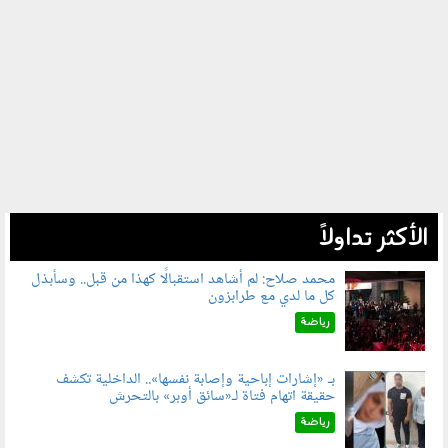
الأكثر تداولاً
محمد صلاح: لم أشاهد استقبالًا كهذا من قبل.. وسأبذل
كل ما لدي مع طرابزون
060802.jpg
رياضة
بـ «إشارات إباحية وإصابة نفسها».. الداخلية تكشف
حقيقة اتهام فتاة لـ«سائق أوبر» بالتحرش
060804.jpg
رياضة