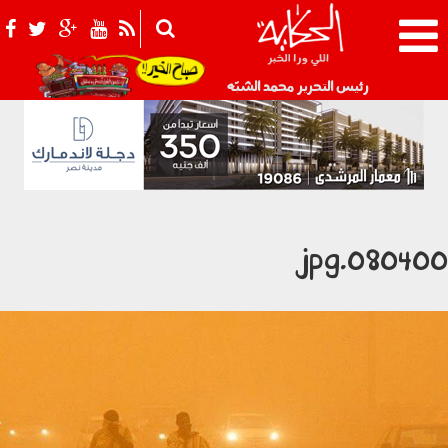
021_2.png
رئيس التحرير محمد الشبّه
0804001.jp