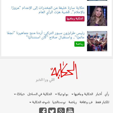
حكاية سارة خليفة من المخدرات إلى الإعدام "مرورًا
بالإعلام".. قضية هزت الرأي العام
060801.jpeg
الحكاية ومافيها
رئيس طرابزون سبور التركي: أردنا منح جماهيرنا "نجمًا
عالميًا".. واستقبال صلاح "كان استثنائيًا"
060803.jpg
رياضة
رأي
أخبار
الحكاية ومافيها
بولوتيكا
الحكاية في الساحل
حياتك
للكبار فقط
فن وثقافة
رياضة
نوستالجيا
شوف الحكاية