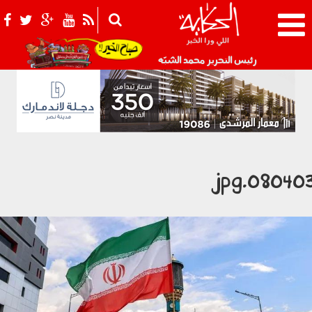
021_2.png
رئيس التحرير محمد الشبّه
080403.jp