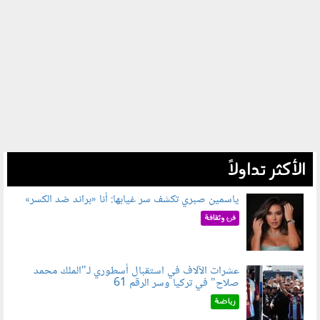
الأكثر تداولاً
ياسمين صبري تكشف سر غيابها: أنا «براند ضد الكسر»
050802.jpg
فن وثقافة
عشرات الآلاف في استقبال أسطوري لـ"الملك محمد
صلاح" في تركيا وسر الرقم 61
050803.jpg
رياضة