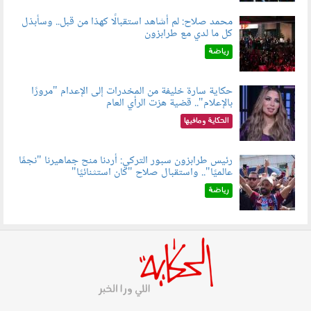
محمد صلاح: لم أشاهد استقبالًا كهذا من قبل.. وسأبذل
كل ما لدي مع طرابزون
060802.jpg
رياضة
حكاية سارة خليفة من المخدرات إلى الإعدام "مرورًا
بالإعلام".. قضية هزت الرأي العام
060801.jpeg
الحكاية ومافيها
رئيس طرابزون سبور التركي: أردنا منح جماهيرنا "نجمًا
عالميًا".. واستقبال صلاح "كان استثنائيًا"
060803.jpg
رياضة